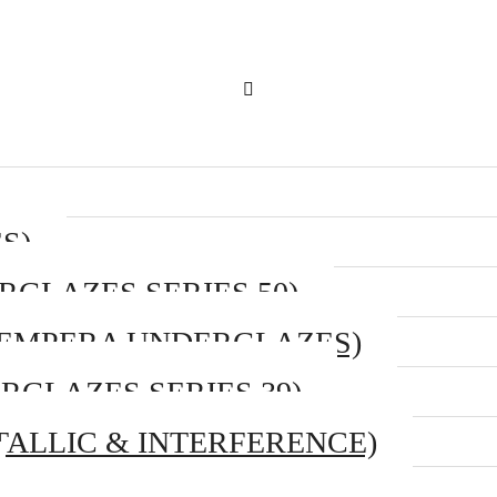
S)
DERGLAZES SERIES 50)
า (TEMPERA UNDERGLAZES)
DERGLAZES SERIES 39)
METALLIC & INTERFERENCE)