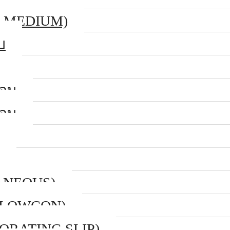
& MEDIUM)
บ
ือบ
ือบ
LANEOUS)
(FLOWCON)
ORATING SLIP)