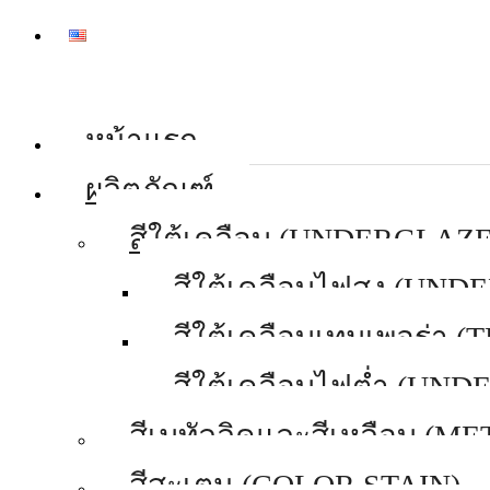
หน้าแรก
ผลิตภัณฑ์
สีใต้เคลือบ (UNDERGLAZE
สีใต้เคลือบไฟสูง (UN
สีใต้เคลือบเทมเพอร่
สีใต้เคลือบไฟต่ำ (UN
สีเมทัลลิคและสีเหลือบ (
สีสะเตน (COLOR STAIN)