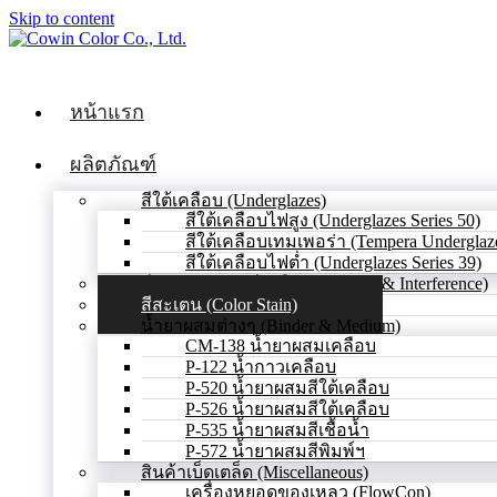
Skip to content
หน้าแรก
ผลิตภัณฑ์
สีใต้เคลือบ (Underglazes)
สีใต้เคลือบไฟสูง (Underglazes Series 50)
สีใต้เคลือบเทมเพอร่า (Tempera Underglaz
สีใต้เคลือบไฟต่ำ (Underglazes Series 39)
สีเมทัลลิคและสีเหลือบ (Metallic & Interference)
สีสะเตน (Color Stain)
น้ำยาผสมต่างๆ (Binder & Medium)
CM-138 น้ำยาผสมเคลือบ
P-122 น้ำกาวเคลือบ
P-520 น้ำยาผสมสีใต้เคลือบ
P-526 น้ำยาผสมสีใต้เคลือบ
P-535 น้ำยาผสมสีเชื้อน้ำ
P-572 น้ำยาผสมสีพิมพ์ฯ
สินค้าเบ็ดเตล็ด (Miscellaneous)
เครื่องหยอดของเหลว (FlowCon)