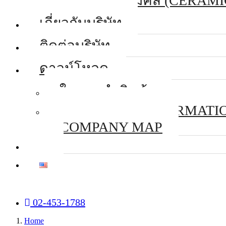
วัตถุดิบเซรามิคส์ (CERA
เกี่ยวกับบริษัท
ติดต่อบริษัท
ดาวน์โหลด
ใบแนะนำสินค้า
TECHNICAL INFORMATI
COMPANY MAP
02-453-1788
Home