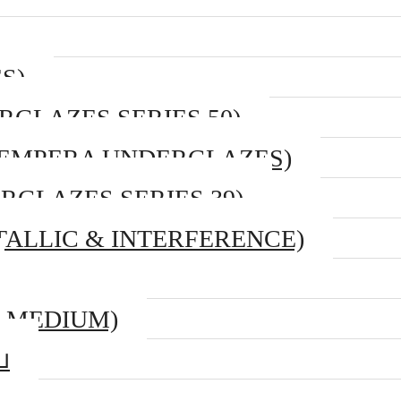
S)
DERGLAZES SERIES 50)
า (TEMPERA UNDERGLAZES)
DERGLAZES SERIES 39)
METALLIC & INTERFERENCE)
& MEDIUM)
บ