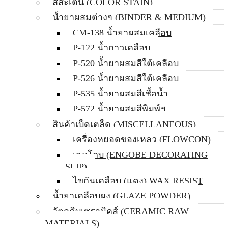
สีสะเตน (COLOR STAIN)
น้ำยาผสมต่างๆ (BINDER & MEDIUM)
CM-138 น้ำยาผสมเคลือบ
P-122 น้ำกาวเคลือบ
P-520 น้ำยาผสมสีใต้เคลือบ
P-526 น้ำยาผสมสีใต้เคลือบ
P-535 น้ำยาผสมสีเชื้อน้ำ
P-572 น้ำยาผสมสีพิมพ์ฯ
สินค้าเบ็ดเตล็ด (MISCELLANEOUS)
เครื่องหยอดของเหลว (FLOWCON)
เอนโกบ (ENGOBE DECORATING
SLIP)
ไขกันเคลือบ (แดง) WAX RESIST
น้ำยาเคลือบผง (GLAZE POWDER)
วัตถุดิบเซรามิคส์ (CERAMIC RAW
MATERIALS)