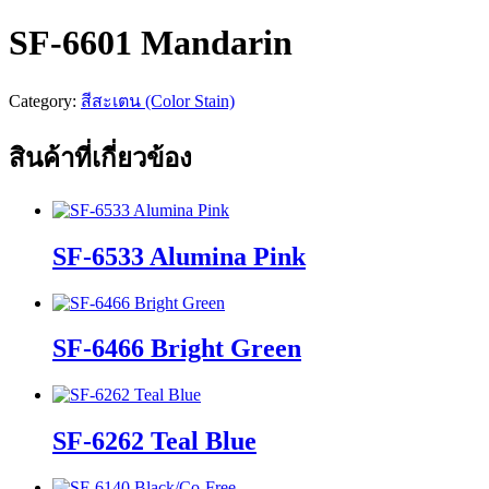
SF-6601 Mandarin
Category:
สีสะเตน (Color Stain)
สินค้าที่เกี่ยวข้อง
SF-6533 Alumina Pink
SF-6466 Bright Green
SF-6262 Teal Blue