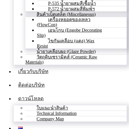
P-535 น้ำยาผสมสีเชื้อน้ำ
P-572 น้ำยาผสมสีพิมพ์ฯ
สินค้าเบ็ดเตล็ด (Miscellaneous)
เครื่องหยอดของเหลว
(FlowCon)
เอนโกบ (Engobe Decorating
Slip)
ไขกันเคลือบ (แดง) Wax
Resist
น้ำยาเคลือบผง (Glaze Powder)
วัตถุดิบเซรามิคส์ (Ceramic Raw
Materials)
เกี่ยวกับบริษัท
ติดต่อบริษัท
ดาวน์โหลด
ใบแนะนำสินค้า
Technical Information
Company Map