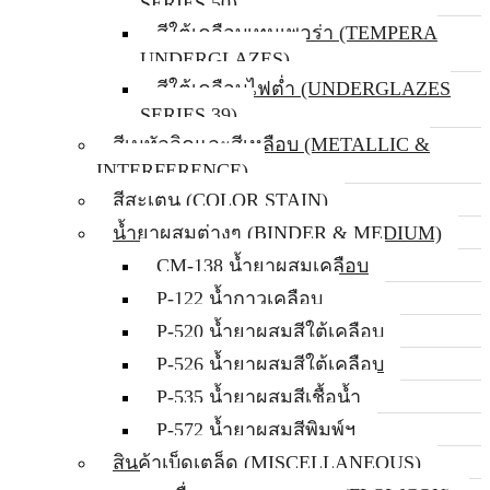
SERIES 50)
สีใต้เคลือบเทมเพอร่า (TEMPERA
UNDERGLAZES)
สีใต้เคลือบไฟต่ำ (UNDERGLAZES
SERIES 39)
สีเมทัลลิคและสีเหลือบ (METALLIC &
INTERFERENCE)
สีสะเตน (COLOR STAIN)
น้ำยาผสมต่างๆ (BINDER & MEDIUM)
CM-138 น้ำยาผสมเคลือบ
P-122 น้ำกาวเคลือบ
P-520 น้ำยาผสมสีใต้เคลือบ
P-526 น้ำยาผสมสีใต้เคลือบ
P-535 น้ำยาผสมสีเชื้อน้ำ
P-572 น้ำยาผสมสีพิมพ์ฯ
สินค้าเบ็ดเตล็ด (MISCELLANEOUS)