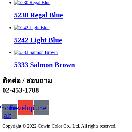
5230 Regal Blue
5242 Light Blue
5333 Salmon Brown
ติดต่อ / สอบถาม
02-453-1788
Phone-
Envelope
Line
alt
Copyright © 2022 Cowin Color Co., Ltd. All rights reserved.