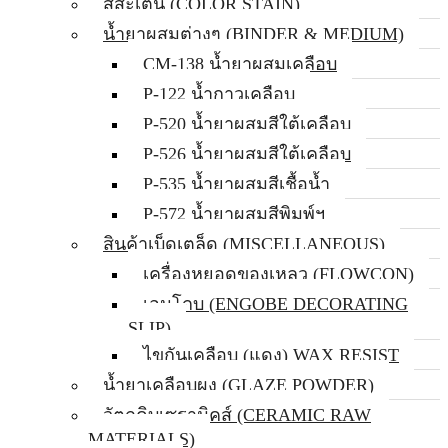
สีสะเตน (COLOR STAIN)
น้ำยาผสมต่างๆ (BINDER & MEDIUM)
CM-138 น้ำยาผสมเคลือบ
P-122 น้ำกาวเคลือบ
P-520 น้ำยาผสมสีใต้เคลือบ
P-526 น้ำยาผสมสีใต้เคลือบ
P-535 น้ำยาผสมสีเชื้อน้ำ
P-572 น้ำยาผสมสีพิมพ์ฯ
สินค้าเบ็ดเตล็ด (MISCELLANEOUS)
เครื่องหยอดของเหลว (FLOWCON)
เอนโกบ (ENGOBE DECORATING
SLIP)
ไขกันเคลือบ (แดง) WAX RESIST
น้ำยาเคลือบผง (GLAZE POWDER)
วัตถุดิบเซรามิคส์ (CERAMIC RAW
MATERIALS)