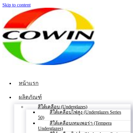
Skip to content
หน้าแรก
ผลิตภัณฑ์
สีใต้เคลือบ (Underglazes)
สีใต้เคลือบไฟสูง (Underglazes Series
50)
สีใต้เคลือบเทมเพอร่า (Tempera
Underglazes)