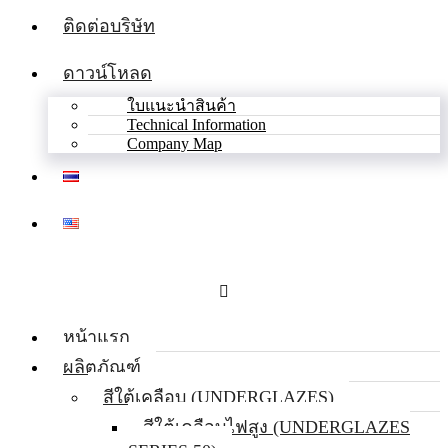
ติดต่อบริษัท
ดาวน์โหลด
ใบแนะนำสินค้า
Technical Information
Company Map
หน้าแรก
ผลิตภัณฑ์
สีใต้เคลือบ (UNDERGLAZES)
สีใต้เคลือบไฟสูง (UNDERGLAZES