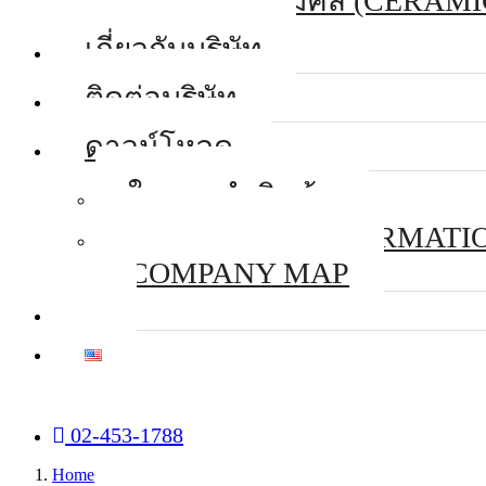
วัตถุดิบเซรามิคส์ (CERA
เกี่ยวกับบริษัท
ติดต่อบริษัท
ดาวน์โหลด
ใบแนะนำสินค้า
TECHNICAL INFORMATI
COMPANY MAP
02-453-1788
Home