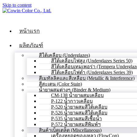
Skip to content
หน้าแรก
ผลิตภัณฑ์
สีใต้เคลือบ (Underglazes)
สีใต้เคลือบไฟสูง (Underglazes Series 50)
สีใต้เคลือบเทมเพอร่า (Tempera Underglaz
สีใต้เคลือบไฟต่ำ (Underglazes Series 39)
สีเมทัลลิคและสีเหลือบ (Metallic & Interference)
สีสะเตน (Color Stain)
น้ำยาผสมต่างๆ (Binder & Medium)
CM-138 น้ำยาผสมเคลือบ
P-122 น้ำกาวเคลือบ
P-520 น้ำยาผสมสีใต้เคลือบ
P-526 น้ำยาผสมสีใต้เคลือบ
P-535 น้ำยาผสมสีเชื้อน้ำ
P-572 น้ำยาผสมสีพิมพ์ฯ
สินค้าเบ็ดเตล็ด (Miscellaneous)
เครื่องหยอดของเหลว (FlowCon)