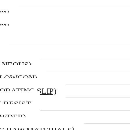
ือบ
ือบ
LANEOUS)
(FLOWCON)
ORATING SLIP)
X RESIST
OWDER)